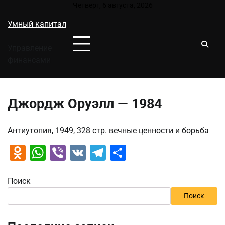
Перейти
Четверг, 6 августа, 2026
к
Умный капитал
содержимому
Управление
финансами
Джордж Оруэлл — 1984
Антиутопия, 1949, 328 стр. вечные ценности и борьба
Odnoklassniki
WhatsApp
Viber
VK
Telegram
Отправить
Поиск
Поиск