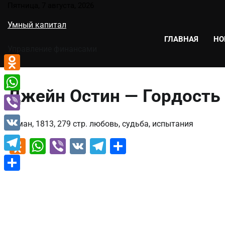
Перейти
Пятница, 7 августа, 2026
к
Умный капитал
содержимому
ГЛАВНАЯ
НО
Управление финансами
Odnoklassniki
Джейн Остин — Гордость
WhatsApp
Viber
Роман, 1813, 279 стр. любовь, судьба, испытания
VK
Odnoklassniki
WhatsApp
Viber
VK
Telegram
Отправить
Telegram
Отправить