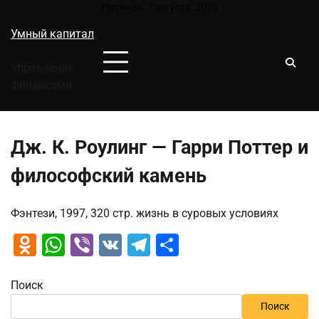
Перейти
Пятница, 7 августа, 2026
к
Умный капитал
содержимому
Управление
финансами
Дж. К. Роулинг — Гарри Поттер и
философский камень
Фэнтези, 1997, 320 стр. жизнь в суровых условиях
Odnoklassniki
WhatsApp
Viber
VK
Telegram
Отправить
Поиск
Поиск