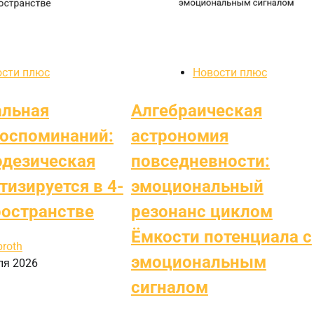
ости плюс
Новости плюс
альная
Алгебраическая
воспоминаний:
астрономия
одезическая
повседневности:
тизируется в 4-
эмоциональный
остранстве
резонанс циклом
Ёмкости потенциала с
broth
эмоциональным
ля 2026
сигналом