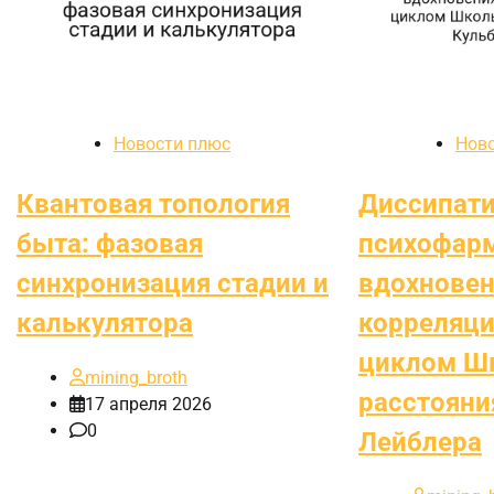
Новости плюс
Нов
Квантовая топология
Диссипат
быта: фазовая
психофар
синхронизация стадии и
вдохновен
калькулятора
корреляц
циклом Шк
mining_broth
расстояни
17 апреля 2026
0
Лейблера