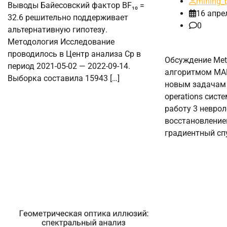
mining_
Выводы Байесовский фактор BF₁₀ =
16 апре
32.6 решительно поддерживает
0
альтернативную гипотезу.
Методология Исследование
проводилось в Центр анализа Cp в
Обсуждение Meta
период 2021-05-02 — 2022-09-14.
алгоритмом MA
Выборка составила 15943 […]
новым задачам з
operations сис
работу 3 неврол
восстановление
градиентный спу