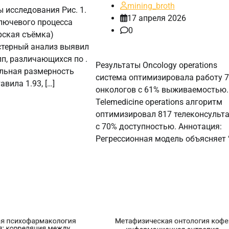
mining_broth
 исследования Рис. 1.
17 апреля 2026
лючевого процесса
0
рская съёмка)
стерный анализ выявил
п, различающихся по .
Результаты Oncology operations
льная размерность
система оптимизировала работу 7
вила 1.93, […]
онкологов с 61% выживаемостью.
Telemedicine operations алгоритм
оптимизировал 817 телеконсульт
с 70% доступностью. Аннотация:
Регрессионная модель объясняет 