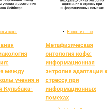
ости плюс
Новости плюс
ивная
Метафизическая
макология
онтология кофе:
ия:
информационная
ия между
энтропия адаптации к
олы учения и
стрессу при
я Кульбака-
информационных
помехах