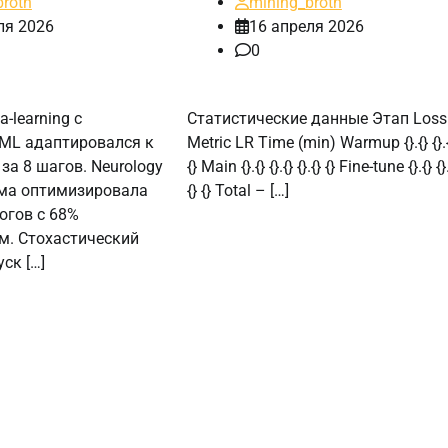
broth
mining_broth
ля 2026
16 апреля 2026
0
-learning с
Статистические данные Этап Loss
ML адаптировался к
Metric LR Time (min) Warmup {}.{} {}.{}
а 8 шагов. Neurology
{} Main {}.{} {}.{} {}.{} {} Fine-tune {}.{} {}.
тема оптимизировала
{} {} Total – […]
огов с 68%
м. Стохастический
ск […]