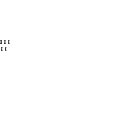
 {}.{}
{} {}.