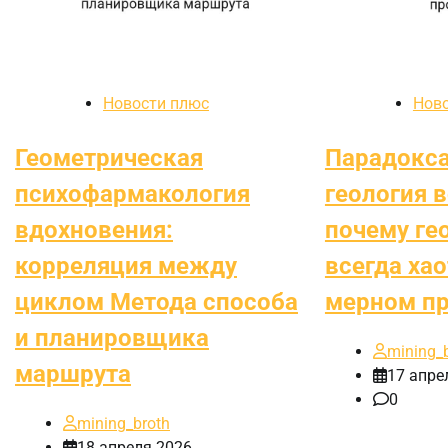
Новости плюс
Нов
Геометрическая
Парадокс
психофармакология
геология 
вдохновения:
почему ге
корреляция между
всегда хао
циклом Метода способа
мерном пр
и планировщика
mining_
маршрута
17 апре
0
mining_broth
18 апреля 2026