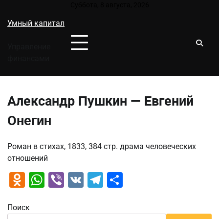
Перейти
Суббота, 8 августа, 2026
к
Умный капитал
содержимому
Управление
финансами
Александр Пушкин — Евгений
Онегин
Роман в стихах, 1833, 384 стр. драма человеческих
отношений
Odnoklassniki
WhatsApp
Viber
VK
Telegram
Отправить
Поиск