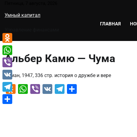
Перейти
Пятница, 7 августа, 2026
к
Умный капитал
содержимому
ГЛАВНАЯ
НО
Управление финансами
Odnoklassniki
Альбер Камю — Чума
WhatsApp
Viber
Роман, 1947, 336 стр. история о дружбе и вере
VK
Odnoklassniki
WhatsApp
Viber
VK
Telegram
Отправить
Telegram
Отправить